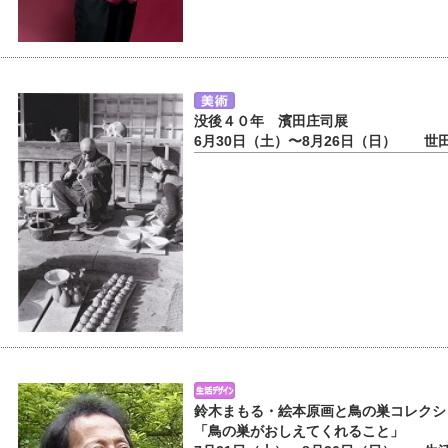
没後４０年 濱田庄司展
6月30日（土）〜8月26日（日） 世
鈴木まもる・絵本原画と鳥の巣コレクシ
「鳥の巣がおしえてくれること」