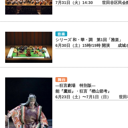
7月31日（火）14:30 世田谷区民会
シリーズ 和・華・調 第1回「雅楽」
6月30日（土）15時/19時 開演 成城
―狂言劇場 特別版―
能『鷹姫』・狂言『楢山節考』
6月23日（土）〜7月1日（日） 世