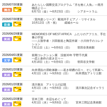
2026/07/30更新
あたらしい国際交流プログラム『月を抱く人魚』―雨月
物語より―
8月7日（金）〜8月23日（日） シアタートラム
2026/07/30更新
〈室内楽シリーズ〉菊池洋子 ピアノ・リサイタル
10月12日（月・祝） 成城ホール
2026/06/29更新
MEMORIES OF WEST AFRICA ふたりのアフリカ、手仕
事の宇宙
――人類学者・川田順造と陶芸作家・小川待子のコレク
ション
7月11日（土）〜9月6日（日） 世田谷美術館
2026/04/01更新
前期コレクション展 没後30年 宇野千代展
―恋と創作の若き日々―
4月18日（土）〜9月6日（日） 世田谷文学館
2026/01/20更新
向井潤吉の滞欧体験――若き研鑽の日々、そして民家へ
4月1日（水）〜9月6日（日） 向井潤吉アトリエ館
2026/01/20更新
清川泰次 アトリエの記憶
4月1日（水）〜9月6日（日） 清川泰次記念ギャラリ
ー
2026/01/20更新
宮本三郎 水辺をめぐって
4月1日（水）〜9月6日（日） 宮本三郎記念美術館