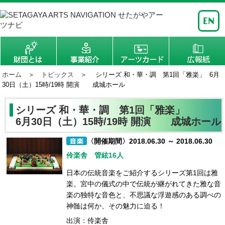
ホーム
＞
トピックス
＞ シリーズ 和・華・調 第1回「雅楽」 6月
30日（土）15時/19時 開演 成城ホール
シリーズ 和・華・調 第1回「雅楽」
6月30日（土）15時/19時 開演 成城ホール
〈開催期間〉2018.06.30 ～ 2018.06.30
伶楽舎 管絃16人
日本の伝統音楽をご紹介するシリーズ第1回は雅
楽。宮中の儀式の中で伝統が継がれてきた雅な音
楽の独特な音色と、不思議な浮遊感のある調べの
神髄は何か、その魅力に迫る！
出演：伶楽舎