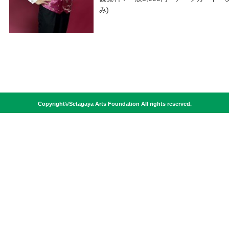
み) 小・中学
Copyright©Setagaya Arts Foundation All rights reserved.