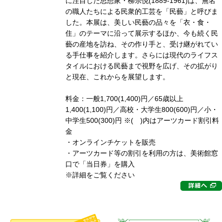
に注目した思想家・柳宗悦(1889-1961)は、無名
の職人たちによる民衆的工芸を「民藝」と呼びま
した。本展は、美しい民藝の品々を「衣・食・
住」のテーマに沿って展示するほか、今も続く民
藝の産地を訪ね、その作り手と、受け継がれてい
る手仕事を紹介します。さらには現代のライフス
タイルにおける民藝まで視野を広げ、その拡がり
と現在、これからを展望します。
料金：一般1,700(1,400)円／65歳以上
1,400(1,100)円／高校・大学生800(600)円／小・
中学生500(300)円 ※( )内はアーツカード割引料
金
・オンラインチケットを販売
・アーツカード等の割引を利用の方は、美術館窓
口で「当日券」を購入
※詳細をご覧ください