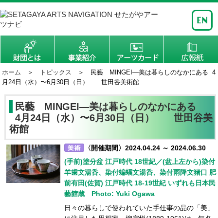
ホーム
＞
トピックス
＞ 民藝 MINGEI―美は暮らしのなかにある 4
月24日（水）〜6月30日（日） 世田谷美術館
民藝 MINGEI―美は暮らしのなかにある
4月24日（水）〜6月30日（日） 世田谷美
術館
〈開催期間〉2024.04.24 ～ 2024.06.30
(手前)塗分盆 江戸時代 18世紀／(盆上左から)染付
羊歯文湯呑、染付蝙蝠文湯呑、染付雨降文猪口 肥
前有田(佐賀) 江戸時代 18-19世紀 いずれも日本民
藝館蔵 Photo: Yuki Ogawa
日々の暮らしで使われていた手仕事の品の「美」