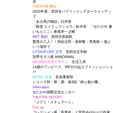
斎
THEATRE 舞台
2020年度 世田谷パブリックシアターラインアッ
プ
『ある馬の物語』白井晃
『殺意 ストリップショウ』鈴木杏 『せたがや 夏
いちらくご』春風亭一之輔
ART 美術
世田谷美術館
驚異の三人！！高松次郎・若林奮・李禹煥 ―版と
いう場所で
LITERATURE 文学
世田谷文学館
安野モヨコ展 ANNORMAL
DESIGN 生活デザイン
生活工房
14歳のワンピース、9年分の誌上ファッションショ
ー
MUSIC 音楽
音楽事業部
シリーズ和・華・調 第3回「静と動の響」
Infomation
せたがや国際交流センター
THEATRE REPORT
『メアリ・スチュアート』
Pick-up
コレクション展「新青年」と世田谷ゆかりの作家