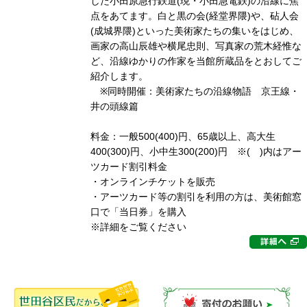
した小田原急行鉄道(現・小田急電鉄)の沿線に焦
点をあてます。白と黒の会(経堂界隈)や、砧人会
(成城界隈)といった美術家たちの集いをはじめ、
画家の高山辰雄や横尾忠則、写真家の荒木経惟な
ど、沿線ゆかりの作家を当館所蔵品をとおしてご
紹介します。
※同時開催：美術家たちの沿線物語 京王線・
井の頭線篇
料金：一般500(400)円、65歳以上、高大生
400(300)円、小中生300(200)円 ※( )内はアー
ツカード割引料金
・オンラインチケットを販売
・アーツカード等の割引を利用の方は、美術館窓
口で「当日券」を購入
※詳細をご覧ください