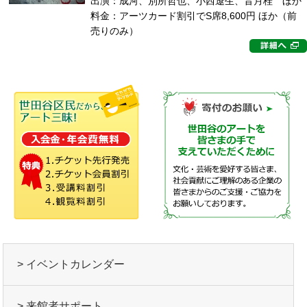
出演：成河、別所哲也、小西遼生、音月桂 ほか
料金：アーツカード割引でS席8,600円 ほか（前
売りのみ）
> イベントカレンダー
> 来館者サポート