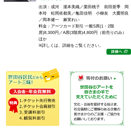
出演：成河 瀧本美織／栗田桃子 前田亜季 岡
本玲 松岡依都美／亀田佳明 小柳友 大鷹明良
／岡本健一 麻実れい
料金：アーツカード割引 一般S席(1・2階
席)8,300円／A席(3階席)4,800円（前売りのみ）
ほか
※詳しくは、詳細をご覧ください。