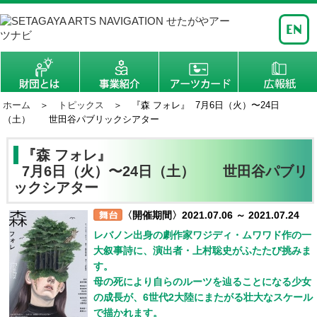
ホーム
＞
トピックス
＞ 『森 フォレ』 7月6日（火）〜24日
（土） 世田谷パブリックシアター
『森 フォレ』
7月6日（火）〜24日（土） 世田谷パブリ
ックシアター
〈開催期間〉2021.07.06 ～ 2021.07.24
レバノン出身の劇作家ワジディ・ムワワド作の一
大叙事詩に、演出者・上村聡史がふたたび挑みま
す。
母の死により自らのルーツを辿ることになる少女
の成長が、6世代2大陸にまたがる壮大なスケール
で描かれます。