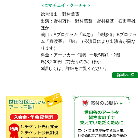
＜©マチェイ・クーチャ＞
総合演出：野村萬斎
出演：野村万作 野村萬斎 野村裕基 石田幸雄
ほか
演目：Aプログラム『武悪』『法螺侍』Bプログラ
ム『舟渡聟』『鮎』（公演日により出演者が異な
ります）
料金：アーツカード割引 一般S席(1・2階
席)8,200円（前売りのみ）ほか
※詳しくは、詳細をご覧ください。