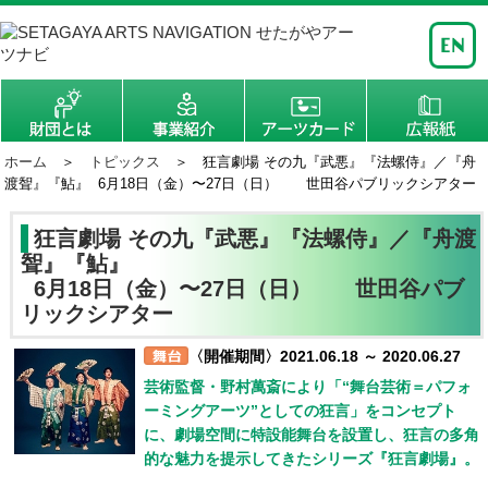
ホーム
＞
トピックス
＞ 狂言劇場 その九『武悪』『法螺侍』／『舟
渡聟』『鮎』 6月18日（金）〜27日（日） 世田谷パブリックシアター
狂言劇場 その九『武悪』『法螺侍』／『舟渡
聟』『鮎』
6月18日（金）〜27日（日） 世田谷パブ
リックシアター
〈開催期間〉2021.06.18 ～ 2020.06.27
芸術監督・野村萬斎により「“舞台芸術＝パフォ
ーミングアーツ”としての狂言」をコンセプト
に、劇場空間に特設能舞台を設置し、狂言の多角
的な魅力を提示してきたシリーズ『狂言劇場』。