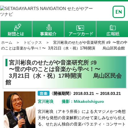
ホーム
＞
トピックス
＞ 宮川彬良のせたがや音楽研究所 ♯9 〜世の中
のことは音楽から学べ！〜 3月21日（水・祝）17時開演 烏山区民会館
宮川彬良のせたがや音楽研究所 ♯9
〜世の中のことは音楽から学べ！〜
3月21日（水・祝）17時開演 烏山区民会
館
〈開催期間〉2018.03.21 ～ 2018.03.21
宮川彬良 撮影：MikakoIshiguro
宮川彬良（アキラ所長）による大マジメかつ奇想
天外な発想の音楽解釈にのせて楽しみながら伝え
る、せたおん独自の音楽バラエティ・コンサート