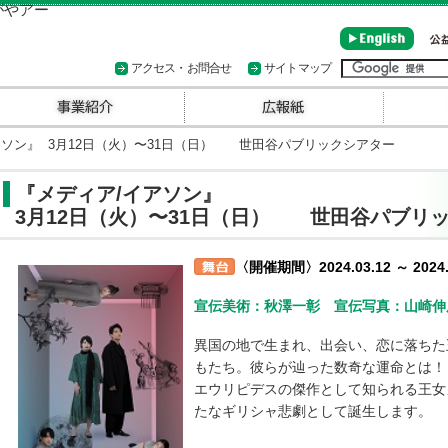
アクセス・お問合せ
サイトマップ
ソン』 3月12日（火）〜31日（日） 世田谷パブリックシアター
『メディア/イアソン』
3月12日（火）〜31日（日） 世田谷パブリ
〈開催期間〉2024.03.12 ～ 2024.
宣伝美術：秋澤一彰 宣伝写真：山崎伸
異国の地で生まれ、出会い、恋に落ちた
もたち。彼らが辿った数奇な運命とは！
エウリピデスの傑作として知られる王女
たなギリシャ悲劇として誕生します。