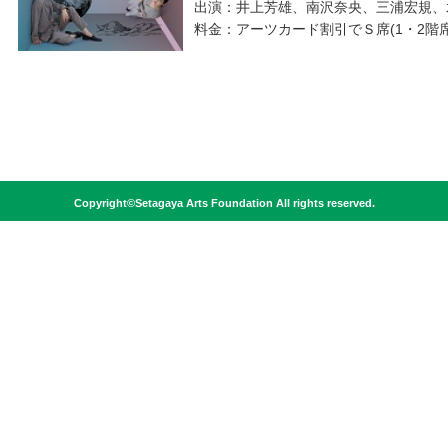
出演：井上芳雄、南沢奈央、三浦宏規、
料金：アーツカード割引でＳ席(1・2階席) 
Copyright©Setagaya Arts Foundation All rights reserved.