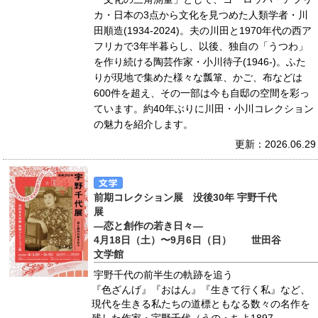
カ・日本の3点から文化を見つめた人類学者・川
田順造(1934-2024)。夫の川田と1970年代の西ア
フリカで3年半暮らし、以後、独自の「うつわ」
を作り続ける陶芸作家・小川待子(1946-)。ふた
りが現地で集めた様々な瓢箪、かご、布などは
600件を超え、その一部は今も自邸の空間を彩っ
ています。約40年ぶりに川田・小川コレクション
の魅力を紹介します。
更新：2026.06.29
前期コレクション展 没後30年 宇野千代
展
―恋と創作の若き日々―
4月18日（土）〜9月6日（日） 世田谷
文学館
宇野千代の前半生の軌跡を追う
『色ざんげ』『おはん』『生きて行く私』など、
現代を生きる私たちの道標ともなる数々の名作を