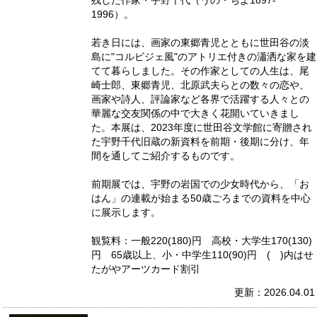
残した作家・宇野千代（うの・ちよ1897-
1996）。
若き日には、画家の東郷青児とともに世田谷の淡
島に"コルビジェ風"のアトリエ付きの瀟洒な家を建
てて暮らしました。その作家としての人生は、尾
崎士郎、東郷青児、北原武夫らとの数々の恋や、
画家や詩人、評論家など各界で活躍する人々との
華麗な交友関係の中で大きく花開いていきまし
た。本展は、2023年度に世田谷文学館に寄贈され
た宇野千代旧蔵の新資料を前期・後期に分け、年
間を通してご紹介するものです。
前期展では、宇野の岩国での少女時代から、「お
はん」の連載が始まる50歳ごろまでの資料を中心
に展示します。
観覧料：一般220(180)円 高校・大学生170(130)
円 65歳以上、小・中学生110(90)円 ( )内はせ
たがやアーツカード割引
更新：2026.04.01