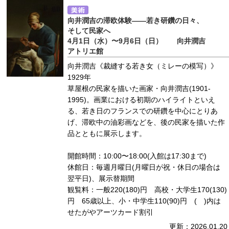
向井潤吉の滞欧体験――若き研鑽の日々、
そして民家へ
4月1日（水）〜9月6日（日） 向井潤吉
アトリエ館
向井潤吉《裁縫する若き女（ミレーの模写）》
1929年
草屋根の民家を描いた画家・向井潤吉(1901-
1995)。画業における初期のハイライトといえ
る、若き日のフランスでの研鑽を中心にとりあ
げ、滞欧中の油彩画などを、後の民家を描いた作
品とともに展示します。
開館時間：10:00〜18:00(入館は17:30まで)
休館日：毎週月曜日(月曜日が祝・休日の場合は
翌平日)、展示替期間
観覧料：一般220(180)円 高校・大学生170(130)
円 65歳以上、小・中学生110(90)円 ( )内は
せたがやアーツカード割引
更新：2026.01.20