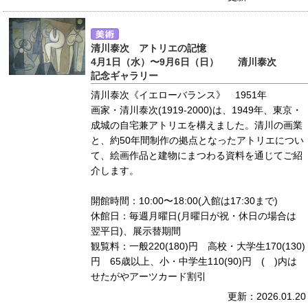
清川泰次 アトリエの記憶
4月1日（水）〜9月6日（日） 清川泰次
記念ギャラリー
清川泰次《イエローバランス》 1951年
画家・清川泰次(1919-2000)は、1949年、東京・
成城の自宅兼アトリエを構えました。清川の画業
と、約50年間制作の拠点となったアトリエについ
て、絵画作品と建物にまつわる資料を通じてご紹
介します。
開館時間：10:00〜18:00(入館は17:30まで)
休館日：毎週月曜日(月曜日が祝・休日の場合は
翌平日)、展示替期間
観覧料：一般220(180)円 高校・大学生170(130)
円 65歳以上、小・中学生110(90)円 ( )内は
せたがやアーツカード割引
更新：2026.01.20