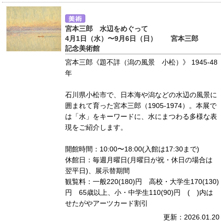
宮本三郎 水辺をめぐって
4月1日（水）〜9月6日（日） 宮本三郎
記念美術館
宮本三郎《題不詳（潟の風景 小松）》 1945-48
年
石川県小松市で、日本海や潟などの水辺の風景に
囲まれて育った宮本三郎（1905-1974）。本展で
は「水」をキーワードに、水にまつわる多様な表
現をご紹介します。
開館時間：10:00〜18:00(入館は17:30まで)
休館日：毎週月曜日(月曜日が祝・休日の場合は
翌平日)、展示替期間
観覧料：一般220(180)円 高校・大学生170(130)
円 65歳以上、小・中学生110(90)円 ( )内は
せたがやアーツカード割引
更新：2026.01.20