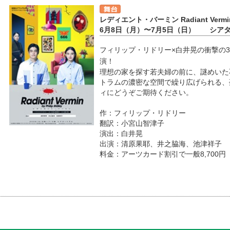
レディエント・バーミン Radiant Vermi
6月8日（月）〜7月5日（日） シア
フィリップ・リドリー×白井晃の衝撃の
演！
理想の家を探す若夫婦の前に、謎めいた不動
トラムの濃密な空間で繰り広げられる、
ィにどうぞご期待ください。
作：フィリップ・リドリー
翻訳：小宮山智津子
演出：白井晃
出演：清原果耶、井之脇海、池津祥子
料金：アーツカード割引で一般8,700