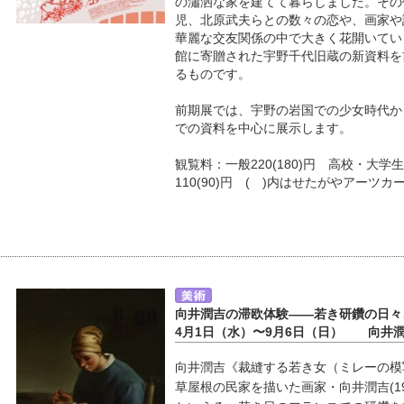
の瀟洒な家を建てて暮らしました。その
児、北原武夫らとの数々の恋や、画家や
華麗な交友関係の中で大きく花開いてい
館に寄贈された宇野千代旧蔵の新資料を
るものです。
前期展では、宇野の岩国での少女時代か
での資料を中心に展示します。
観覧料：一般220(180)円 高校・大学生
110(90)円 ( )内はせたがやアーツカ
向井潤吉の滞欧体験――若き研鑽の日々
4月1日（水）〜9月6日（日） 向井
向井潤吉《裁縫する若き女（ミレーの模写
草屋根の民家を描いた画家・向井潤吉(19