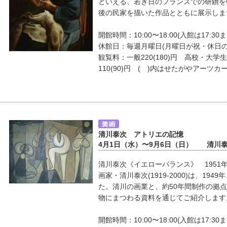
といえる、若き日のフランスでの研鑽を
後の民家を描いた作品とともに展示しま
開館時間：10:00〜18:00(入館は17:30ま
休館日：毎週月曜日(月曜日が祝・休日
観覧料：一般220(180)円 高校・大学生
110(90)円 ( )内はせたがやアーツカ
清川泰次 アトリエの記憶
4月1日（水）〜9月6日（日） 清川
清川泰次《イエローバランス》 1951
画家・清川泰次(1919-2000)は、1
た。清川の画業と、約50年間制作の拠
物にまつわる資料を通じてご紹介します
開館時間：10:00〜18:00(入館は17:30ま