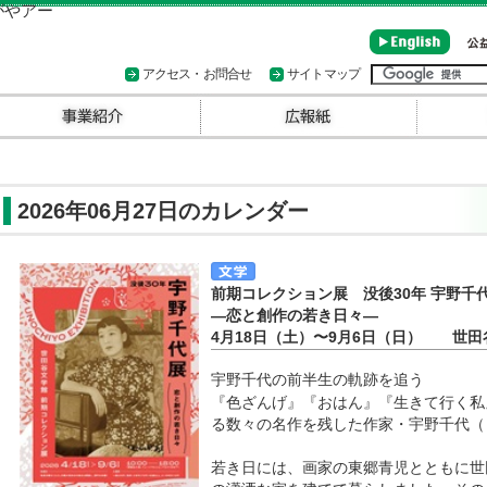
アクセス・お問合せ
サイトマップ
2026年06月27日のカレンダー
前期コレクション展 没後30年 宇野
―恋と創作の若き日々―
4月18日（土）〜9月6日（日） 世田
宇野千代の前半生の軌跡を追う
『色ざんげ』『おはん』『生きて行く私
る数々の名作を残した作家・宇野千代（うの
若き日には、画家の東郷青児とともに世