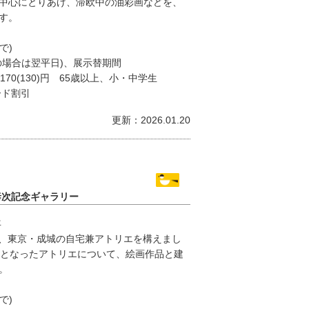
中心にとりあげ、滞欧中の油彩画などを、
す。
で)
の場合は翌平日)、展示替期間
170(130)円 65歳以上、小・中学生
ード割引
更新：2026.01.20
泰次記念ギャラリー
年
949年、東京・成城の自宅兼アトリエを構えまし
点となったアトリエについて、絵画作品と建
。
で)