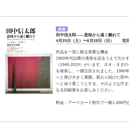
田中信太郎――意味から遠く離れて
4月25日（土）〜6月28日（日） 世
作品を一堂に観る貴重な機会
1960年代以降の美術を語るうえで欠か
（1940-2019）がいます。ネオ・タ
を発表し、一躍注目されました。198
へと再び大きく展開。変わり続けた田中
へと辿り着こうとする、そのような佇ま
なる回顧展をお楽しみください。
料金：アーツカード割引で一般1,400円が