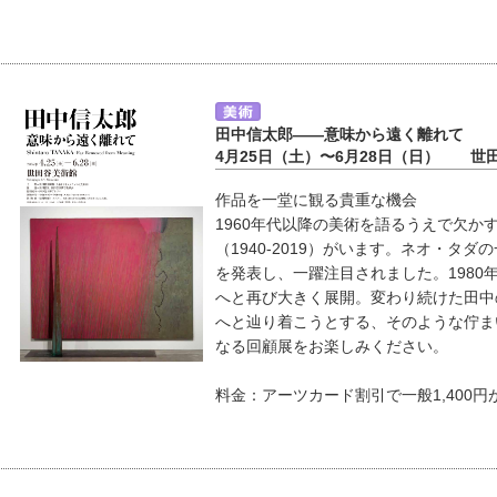
田中信太郎――意味から遠く離れて
4月25日（土）〜6月28日（日） 世
作品を一堂に観る貴重な機会
1960年代以降の美術を語るうえで欠か
（1940-2019）がいます。ネオ・タ
を発表し、一躍注目されました。198
へと再び大きく展開。変わり続けた田中
へと辿り着こうとする、そのような佇ま
なる回顧展をお楽しみください。
料金：アーツカード割引で一般1,400円が