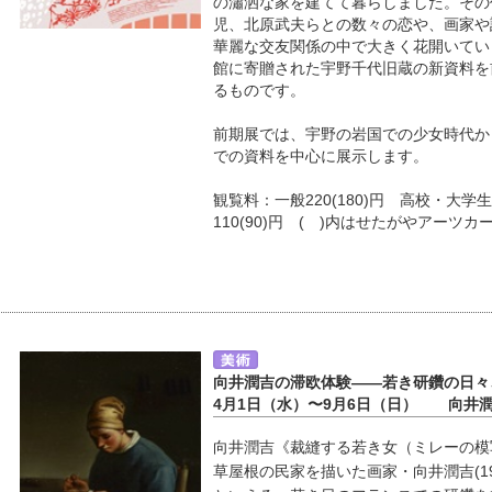
の瀟洒な家を建てて暮らしました。その
児、北原武夫らとの数々の恋や、画家や
華麗な交友関係の中で大きく花開いてい
館に寄贈された宇野千代旧蔵の新資料を
るものです。
前期展では、宇野の岩国での少女時代か
での資料を中心に展示します。
観覧料：一般220(180)円 高校・大学生
110(90)円 ( )内はせたがやアーツカ
向井潤吉の滞欧体験――若き研鑽の日々
4月1日（水）〜9月6日（日） 向井
向井潤吉《裁縫する若き女（ミレーの模写
草屋根の民家を描いた画家・向井潤吉(19