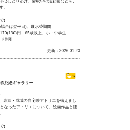
中心にとりあげ、滞欧中の油彩画などを、
す。
で)
の場合は翌平日)、展示替期間
170(130)円 65歳以上、小・中学生
ード割引
更新：2026.01.20
泰次記念ギャラリー
年
949年、東京・成城の自宅兼アトリエを構えまし
点となったアトリエについて、絵画作品と建
。
で)