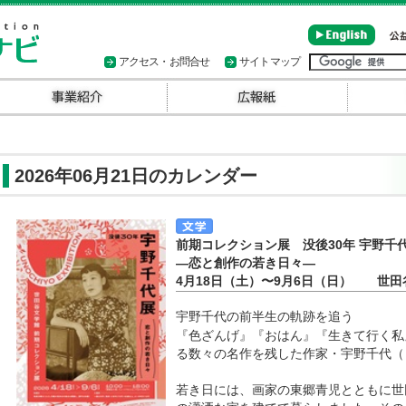
アクセス・お問合せ
サイトマップ
2026年06月21日のカレンダー
前期コレクション展 没後30年 宇野
―恋と創作の若き日々―
4月18日（土）〜9月6日（日） 世田
宇野千代の前半生の軌跡を追う
『色ざんげ』『おはん』『生きて行く私
る数々の名作を残した作家・宇野千代（うの
若き日には、画家の東郷青児とともに世