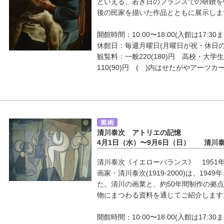
といえる、若き日のフランスでの研鑽を
後の民家を描いた作品とともに展示しま
開館時間：10:00〜18:00(入館は17:30ま
休館日：毎週月曜日(月曜日が祝・休日
観覧料：一般220(180)円 高校・大学生
110(90)円 ( )内はせたがやアーツカ
清川泰次 アトリエの記憶
4月1日（水）〜9月6日（日） 清川
清川泰次《イエローバランス》 1951
画家・清川泰次(1919-2000)は、1
た。清川の画業と、約50年間制作の拠
物にまつわる資料を通じてご紹介します
開館時間：10:00〜18:00(入館は17:30ま