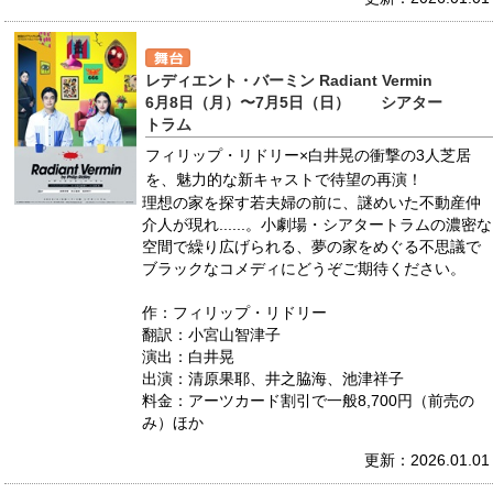
レディエント・バーミン Radiant Vermin
6月8日（月）〜7月5日（日） シアター
トラム
フィリップ・リドリー×白井晃の衝撃の3人芝居
を、魅力的な新キャストで待望の再演！
理想の家を探す若夫婦の前に、謎めいた不動産仲
介人が現れ......。小劇場・シアタートラムの濃密な
空間で繰り広げられる、夢の家をめぐる不思議で
ブラックなコメディにどうぞご期待ください。
作：フィリップ・リドリー
翻訳：小宮山智津子
演出：白井晃
出演：清原果耶、井之脇海、池津祥子
料金：アーツカード割引で一般8,700円（前売の
み）ほか
更新：2026.01.01