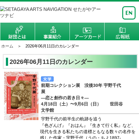
ホーム
＞ 2026年06月11日のカレンダー
2026年06月11日のカレンダー
前期コレクション展 没後30年 宇野千代
展
―恋と創作の若き日々―
4月18日（土）〜9月6日（日） 世田谷
文学館
宇野千代の前半生の軌跡を追う
『色ざんげ』『おはん』『生きて行く私』など、
現代を生きる私たちの道標ともなる数々の名作を
残した作家・宇野千代（うの・ちよ1897-