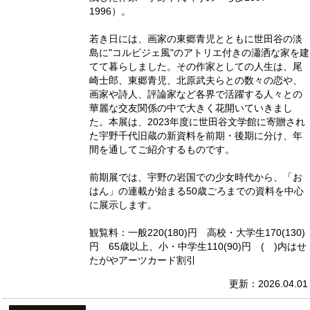
1996）。
若き日には、画家の東郷青児とともに世田谷の淡
島に"コルビジェ風"のアトリエ付きの瀟洒な家を建
てて暮らしました。その作家としての人生は、尾
崎士郎、東郷青児、北原武夫らとの数々の恋や、
画家や詩人、評論家など各界で活躍する人々との
華麗な交友関係の中で大きく花開いていきまし
た。本展は、2023年度に世田谷文学館に寄贈され
た宇野千代旧蔵の新資料を前期・後期に分け、年
間を通してご紹介するものです。
前期展では、宇野の岩国での少女時代から、「お
はん」の連載が始まる50歳ごろまでの資料を中心
に展示します。
観覧料：一般220(180)円 高校・大学生170(130)
円 65歳以上、小・中学生110(90)円 ( )内はせ
たがやアーツカード割引
更新：2026.04.01