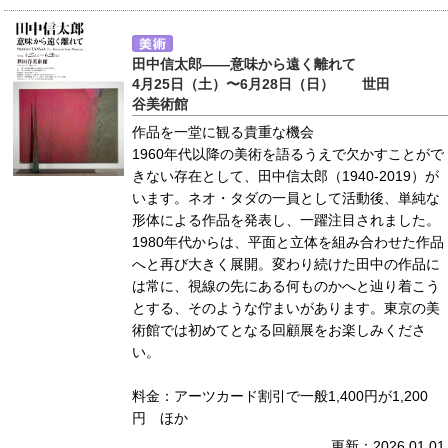
田中信太郎――意味から遠く離れて
4月25日（土）〜6月28日（日） 世田
谷美術館
作品を一堂に観る貴重な機会
1960年代以降の美術を語るうえで欠かすことがで
きない存在として、田中信太郎（1940-2019）が
います。ネオ・タダの一員として活動後、単純な
形体による作品を発表し、一躍注目されました。
1980年代からは、平面と立体を組み合わせた作品
へと再び大きく展開。変わり続けた田中の作品に
は常に、視線の先にある何ものかへと辿り着こう
とする、そのような佇まいがあります。東京の美
術館では初めてとなる回顧展をお楽しみくださ
い。
料金：アーツカード割引で一般1,400円が1,200
円 ほか
更新：2026.01.01