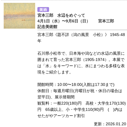
宮本三郎 水辺をめぐって
4月1日（水）〜9月6日（日） 宮本三郎
記念美術館
宮本三郎《題不詳（潟の風景 小松）》 1945-48
年
石川県小松市で、日本海や潟などの水辺の風景に
囲まれて育った宮本三郎（1905-1974）。本展で
は「水」をキーワードに、水にまつわる多様な表
現をご紹介します。
開館時間：10:00〜18:00(入館は17:30まで)
休館日：毎週月曜日(月曜日が祝・休日の場合は
翌平日)、展示替期間
観覧料：一般220(180)円 高校・大学生170(130)
円 65歳以上、小・中学生110(90)円 ( )内は
せたがやアーツカード割引
更新：2026.01.20