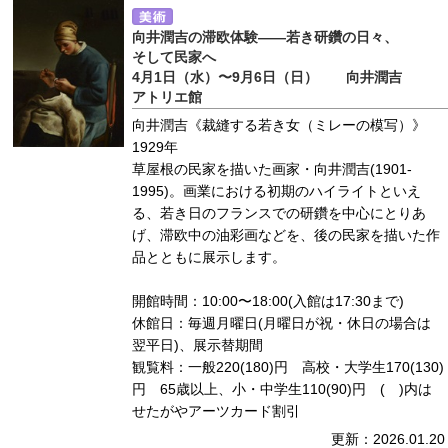
向井潤吉の滞欧体験――若き研鑽の日々、
そして民家へ
4月1日（水）〜9月6日（日） 向井潤吉
アトリエ館
向井潤吉《裁縫する若き女（ミレーの模写）》
1929年
草屋根の民家を描いた画家・向井潤吉(1901-
1995)。画業における初期のハイライトといえ
る、若き日のフランスでの研鑽を中心にとりあ
げ、滞欧中の油彩画などを、後の民家を描いた作
品とともに展示します。
開館時間：10:00〜18:00(入館は17:30まで)
休館日：毎週月曜日(月曜日が祝・休日の場合は
翌平日)、展示替期間
観覧料：一般220(180)円 高校・大学生170(130)
円 65歳以上、小・中学生110(90)円 ( )内は
せたがやアーツカード割引
更新：2026.01.20