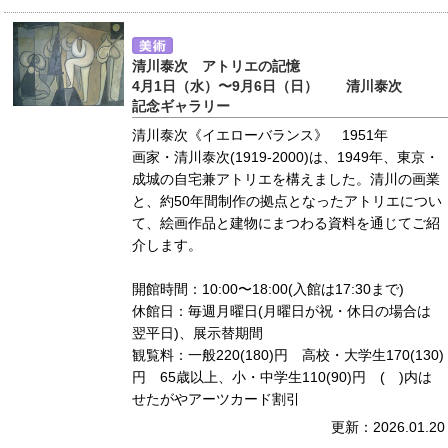
清川泰次 アトリエの記憶
4月1日（水）〜9月6日（日） 清川泰次
記念ギャラリー
清川泰次《イエローバランス》 1951年
画家・清川泰次(1919-2000)は、1949年、東京・
成城の自宅兼アトリエを構えました。清川の画業
と、約50年間制作の拠点となったアトリエについ
て、絵画作品と建物にまつわる資料を通じてご紹
介します。
開館時間：10:00〜18:00(入館は17:30まで)
休館日：毎週月曜日(月曜日が祝・休日の場合は
翌平日)、展示替期間
観覧料：一般220(180)円 高校・大学生170(130)
円 65歳以上、小・中学生110(90)円 ( )内は
せたがやアーツカード割引
更新：2026.01.20