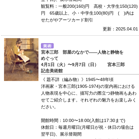
観覧料：一般200(160)円 高校・大学生150(120)
円 65歳以上、小・中学生100(80)円 ( )内は
せたがやアーツカード割引
更新：2025.04.01
宮本三郎 部屋のなかで――人物と静物を
めぐって
4月1日（火）〜9月7日（日） 宮本三郎
記念美術館
《 題不詳（編み物）》1945〜48年頃
洋画家・宮本三郎(1905-1974)の室内画における
人物表現を中心に、描写力の際立つ静物画もあわ
せてご紹介します。それぞれの魅力をお楽しみく
ださい。
開館時間：10:00〜18:00(入館は17:30まで)
休館日：毎週月曜日(月曜日が祝・休日の場合は
翌平日)、展示替期間