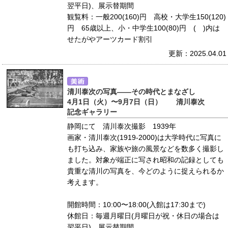
翌平日)、展示替期間
観覧料：一般200(160)円 高校・大学生150(120)
円 65歳以上、小・中学生100(80)円 ( )内は
せたがやアーツカード割引
更新：2025.04.01
清川泰次の写真――その時代とまなざし
4月1日（火）〜9月7日（日） 清川泰次
記念ギャラリー
静岡にて 清川泰次撮影 1939年
画家・清川泰次(1919-2000)は大学時代に写真に
も打ち込み、家族や旅の風景などを数多く撮影し
ました。対象が端正に写され昭和の記録としても
貴重な清川の写真を、今どのように捉えられるか
考えます。
開館時間：10:00〜18:00(入館は17:30まで)
休館日：毎週月曜日(月曜日が祝・休日の場合は
翌平日)、展示替期間