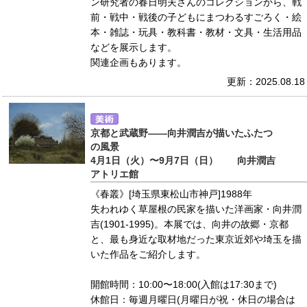
ン研究者の春日明夫さんのコレクションから、戦
前・戦中・戦後の子どもにまつわるすごろく・絵
本・雑誌・玩具・教科書・教材・文具・生活用品
などを展示します。
関連企画もあります。
更新：2025.08.18
京都と武蔵野――向井潤吉が描いたふたつ
の風景
4月1日（火）〜9月7日（日） 向井潤吉
アトリエ館
《春叢》[埼玉県東松山市神戸]1988年
失われゆく草屋根の民家を描いた洋画家・向井潤
吉(1901-1995)。本展では、向井の故郷・京都
と、最も身近な取材地だった東京近郊や埼玉を描
いた作品をご紹介します。
開館時間：10:00〜18:00(入館は17:30まで)
休館日：毎週月曜日(月曜日が祝・休日の場合は