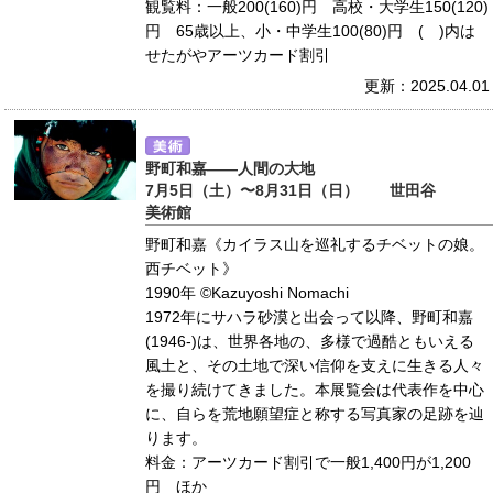
観覧料：一般200(160)円 高校・大学生150(120)
円 65歳以上、小・中学生100(80)円 ( )内は
せたがやアーツカード割引
更新：2025.04.01
野町和嘉――人間の大地
7月5日（土）〜8月31日（日） 世田谷
美術館
野町和嘉《カイラス山を巡礼するチベットの娘。
西チベット》
1990年 ©Kazuyoshi Nomachi
1972年にサハラ砂漠と出会って以降、野町和嘉
(1946-)は、世界各地の、多様で過酷ともいえる
風土と、その土地で深い信仰を支えに生きる人々
を撮り続けてきました。本展覧会は代表作を中心
に、自らを荒地願望症と称する写真家の足跡を辿
ります。
料金：アーツカード割引で一般1,400円が1,200
円 ほか