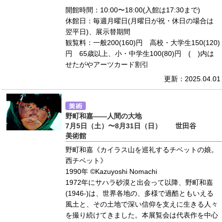
開館時間：10:00〜18:00(入館は17:30まで)
休館日：毎週月曜日(月曜日が祝・休日の場合は
翌平日)、展示替期間
観覧料：一般200(160)円 高校・大学生150(120)
円 65歳以上、小・中学生100(80)円 ( )内は
せたがやアーツカード割引
更新：2025.04.01
野町和嘉――人間の大地
7月5日（土）〜8月31日（日） 世田谷
美術館
野町和嘉《カイラス山を巡礼するチベットの娘。
西チベット》
1990年 ©Kazuyoshi Nomachi
1972年にサハラ砂漠と出会って以降、野町和嘉
(1946-)は、世界各地の、多様で過酷ともいえる
風土と、その土地で深い信仰を支えに生きる人々
を撮り続けてきました。本展覧会は代表作を中心