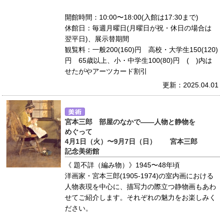
開館時間：10:00〜18:00(入館は17:30まで)
休館日：毎週月曜日(月曜日が祝・休日の場合は
翌平日)、展示替期間
観覧料：一般200(160)円 高校・大学生150(120)
円 65歳以上、小・中学生100(80)円 ( )内は
せたがやアーツカード割引
更新：2025.04.01
宮本三郎 部屋のなかで――人物と静物を
めぐって
4月1日（火）〜9月7日（日） 宮本三郎
記念美術館
《 題不詳（編み物）》1945〜48年頃
洋画家・宮本三郎(1905-1974)の室内画における
人物表現を中心に、描写力の際立つ静物画もあわ
せてご紹介します。それぞれの魅力をお楽しみく
ださい。