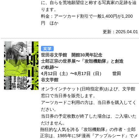
に、自らを荒地願望症と称する写真家の足跡を辿
ります。
料金：アーツカード割引で一般1,400円が1,200
円 ほか
更新：2025.04.01
世田谷文学館 開館30周年記念
士郎正宗の世界展〜「攻殻機動隊」と創造
の軌跡〜
4月12日（土）〜8月17日（日） 世田
谷文学館
オンラインチケット(日時指定券)および、文学館
窓口で当日券を販売します。
アーツカードご利用の方は、当日券を購入してく
ださい。
当日券の予定枚数が終了した場合は、ご入場いた
だけません。
熱狂的な人気を誇る『攻殻機動隊』の作者・士郎
正宗は、1985年にSF漫画『アップルシード』でメ