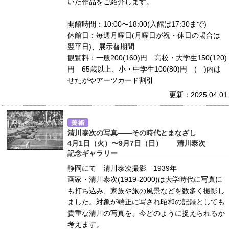
いた作品をご紹介します。
開館時間：10:00〜18:00(入館は17:30まで)
休館日：毎週月曜日(月曜日が祝・休日の場合は
翌平日)、展示替期間
観覧料：一般200(160)円 高校・大学生150(120)
円 65歳以上、小・中学生100(80)円 ( )内は
せたがやアーツカード割引
更新：2025.04.01
清川泰次の写真――その時代とまなざし
4月1日（火）〜9月7日（日） 清川泰次
記念ギャラリー
静岡にて 清川泰次撮影 1939年
画家・清川泰次(1919-2000)は大学時代に写真に
も打ち込み、家族や旅の風景などを数多く撮影し
ました。対象が端正に写され昭和の記録としても
貴重な清川の写真を、今どのように捉えられるか
考えます。