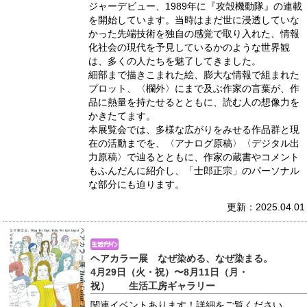
ジャーデビュー、1989年に『攻殻機動隊』の連載
を開始しています。当時はまだ世に浸透していな
かった先端技術を独自の感覚で取り入れた、情報
化社会の現代を予見しているかのような世界観
は、多くの人たちを魅了してきました。
細部まで描きこまれた絵、膨大な情報で組まれた
プロット、〈欄外〉にまで及ぶ作家の言葉が、作
品に熱量を持たせるとともに、読む人の想像力を
かきたてます。
本展覧会では、多様な広がりをみせる作品群と現
在の活動までを、〈アナログ原稿〉〈デジタル出
力原稿〉で辿るとともに、作家の蔵書やコメント
もふんだんに紹介し、「士郎正宗」のパーソナル
な部分にも迫ります。
更新：2025.04.01
ヘアカラー展 なぜ染める、なぜ染まる。
4月29日（火・祝）〜8月11日（月・
祝） 生活工房ギャラリー
関連イベントあります！詳細をご覧ください。