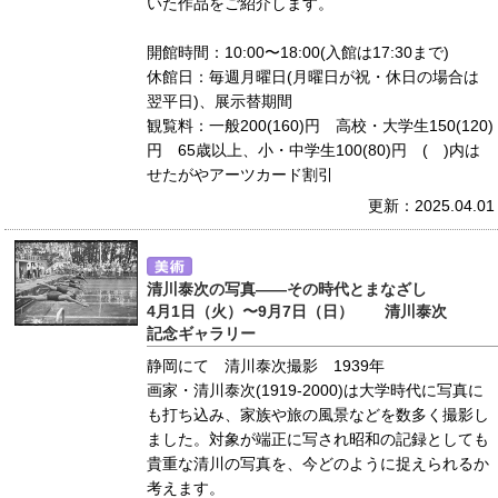
いた作品をご紹介します。
開館時間：10:00〜18:00(入館は17:30まで)
休館日：毎週月曜日(月曜日が祝・休日の場合は
翌平日)、展示替期間
観覧料：一般200(160)円 高校・大学生150(120)
円 65歳以上、小・中学生100(80)円 ( )内は
せたがやアーツカード割引
更新：2025.04.01
清川泰次の写真――その時代とまなざし
4月1日（火）〜9月7日（日） 清川泰次
記念ギャラリー
静岡にて 清川泰次撮影 1939年
画家・清川泰次(1919-2000)は大学時代に写真に
も打ち込み、家族や旅の風景などを数多く撮影し
ました。対象が端正に写され昭和の記録としても
貴重な清川の写真を、今どのように捉えられるか
考えます。