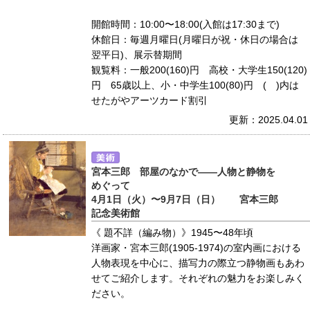
開館時間：10:00〜18:00(入館は17:30まで)
休館日：毎週月曜日(月曜日が祝・休日の場合は
翌平日)、展示替期間
観覧料：一般200(160)円 高校・大学生150(120)
円 65歳以上、小・中学生100(80)円 ( )内は
せたがやアーツカード割引
更新：2025.04.01
宮本三郎 部屋のなかで――人物と静物を
めぐって
4月1日（火）〜9月7日（日） 宮本三郎
記念美術館
《 題不詳（編み物）》1945〜48年頃
洋画家・宮本三郎(1905-1974)の室内画における
人物表現を中心に、描写力の際立つ静物画もあわ
せてご紹介します。それぞれの魅力をお楽しみく
ださい。