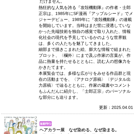
だけません。
熱狂的な人気を誇る『攻殻機動隊』の作者・士郎
正宗は、1985年にSF漫画『アップルシード』でメ
ジャーデビュー、1989年に『攻殻機動隊』の連載
を開始しています。当時はまだ世に浸透していな
かった先端技術を独自の感覚で取り入れた、情報
化社会の現代を予見しているかのような世界観
は、多くの人たちを魅了してきました。
細部まで描きこまれた絵、膨大な情報で組まれた
プロット、〈欄外〉にまで及ぶ作家の言葉が、作
品に熱量を持たせるとともに、読む人の想像力を
かきたてます。
本展覧会では、多様な広がりをみせる作品群と現
在の活動までを、〈アナログ原稿〉〈デジタル出
力原稿〉で辿るとともに、作家の蔵書やコメント
もふんだんに紹介し、「士郎正宗」のパーソナル
な部分にも迫ります。
更新：2025.04.01
ヘアカラー展 なぜ染める、なぜ染まる。