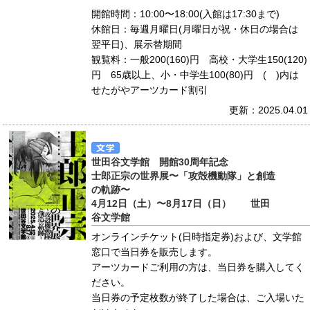
開館時間：10:00〜18:00(入館は17:30まで)
休館日：毎週月曜日(月曜日が祝・休日の場合は
翌平日)、展示替期間
観覧料：一般200(160)円 高校・大学生150(120)
円 65歳以上、小・中学生100(80)円 ( )内は
せたがやアーツカード割引
更新：2025.04.01
世田谷文学館 開館30周年記念
士郎正宗の世界展〜「攻殻機動隊」と創造
の軌跡〜
4月12日（土）〜8月17日（日） 世田
谷文学館
オンラインチケット(日時指定券)および、文学館
窓口で当日券を販売します。
アーツカードご利用の方は、当日券を購入してく
ださい。
当日券の予定枚数が終了した場合は、ご入場いた