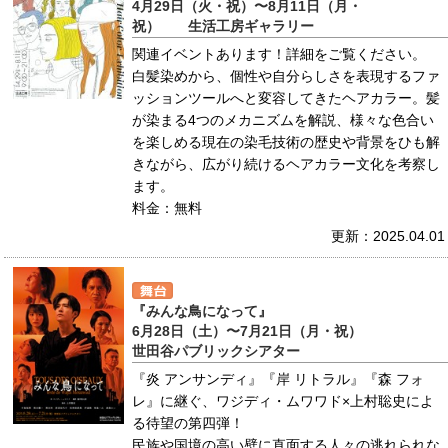
4月29日（火・祝）〜8月11日（月・
祝） 生活工房ギャラリー
関連イベントあります！詳細をご覧ください。
白髪染めから、個性や自分らしさを表現するファ
ッションツールへと変容してきたヘアカラー。髪
が染まる4つのメカニズムを解説、様々な色合い
を楽しめる現在の染毛技術の歴史や背景をひも解
きながら、広がり続けるヘアカラー文化を考察し
ます。
料金：無料
更新：2025.04.01
『みんな鳥になって』
6月28日（土）〜7月21日（月・祝）
世田谷パブリックシアター
『炎 アンサンディ』『岸 リトラル』『森 フォ
レ』に継ぐ、ワジディ・ムワワド×上村聡史によ
る待望の第四弾！
民族や国境の高い壁に直面する人々の逃れられな