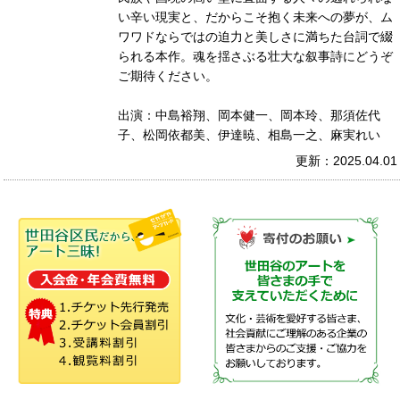
い辛い現実と、だからこそ抱く未来への夢が、ム
ワワドならではの迫力と美しさに満ちた台詞で綴
られる本作。魂を揺さぶる壮大な叙事詩にどうぞ
ご期待ください。
出演：中島裕翔、岡本健一、岡本玲、那須佐代
子、松岡依都美、伊達暁、相島一之、麻実れい
更新：2025.04.01