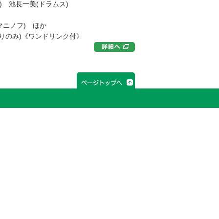
) 池長一美(ドラムス)
フマニノフ) ほか
売りのみ)《ワンドリンク付》