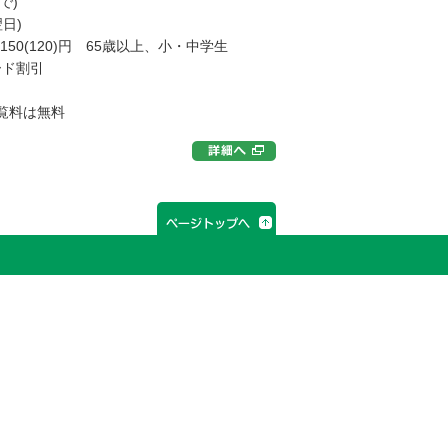
で)
日)
150(120)円 65歳以上、小・中学生
ード割引
覧料は無料