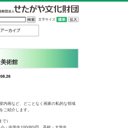
文字サイズ
念美術館
08.26
室内画など、どことなく画家の私的な領域
をご紹介します。
0まで）
、小・中学生100(80)円 高校・大学生