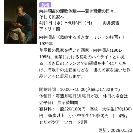
向井潤吉の滞欧体験――若き研鑽の日々、
そして民家へ
4月1日（水）〜9月6日（日） 向井潤吉
アトリエ館
向井潤吉《裁縫する若き女（ミレーの模写）》
1929年
草屋根の民家を描いた画家・向井潤吉(1901-
1995)。画業における初期のハイライトといえ
る、若き日のフランスでの研鑽を中心にとりあ
げ、滞欧中の油彩画などを、後の民家を描いた作
品とともに展示します。
開館時間：10:00〜18:00(入館は17:30まで)
休館日：毎週月曜日(月曜日が祝・休日の場合は
翌平日)、展示替期間
観覧料：一般220(180)円 高校・大学生170(130)
円 65歳以上、小・中学生110(90)円 ( )内は
せたがやアーツカード割引
更新：2026.01.20