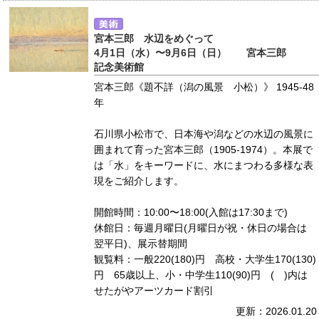
宮本三郎 水辺をめぐって
4月1日（水）〜9月6日（日） 宮本三郎
記念美術館
宮本三郎《題不詳（潟の風景 小松）》 1945-48
年
石川県小松市で、日本海や潟などの水辺の風景に
囲まれて育った宮本三郎（1905-1974）。本展で
は「水」をキーワードに、水にまつわる多様な表
現をご紹介します。
開館時間：10:00〜18:00(入館は17:30まで)
休館日：毎週月曜日(月曜日が祝・休日の場合は
翌平日)、展示替期間
観覧料：一般220(180)円 高校・大学生170(130)
円 65歳以上、小・中学生110(90)円 ( )内は
せたがやアーツカード割引
更新：2026.01.20