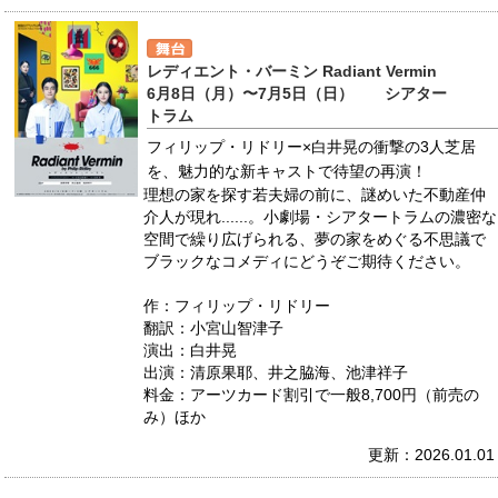
レディエント・バーミン Radiant Vermin
6月8日（月）〜7月5日（日） シアター
トラム
フィリップ・リドリー×白井晃の衝撃の3人芝居
を、魅力的な新キャストで待望の再演！
理想の家を探す若夫婦の前に、謎めいた不動産仲
介人が現れ......。小劇場・シアタートラムの濃密な
空間で繰り広げられる、夢の家をめぐる不思議で
ブラックなコメディにどうぞご期待ください。
作：フィリップ・リドリー
翻訳：小宮山智津子
演出：白井晃
出演：清原果耶、井之脇海、池津祥子
料金：アーツカード割引で一般8,700円（前売の
み）ほか
更新：2026.01.01