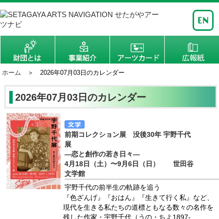
ホーム
＞ 2026年07月03日のカレンダー
2026年07月03日のカレンダー
前期コレクション展 没後30年 宇野千代
展
―恋と創作の若き日々―
4月18日（土）〜9月6日（日） 世田谷
文学館
宇野千代の前半生の軌跡を追う
『色ざんげ』『おはん』『生きて行く私』など、
現代を生きる私たちの道標ともなる数々の名作を
残した作家・宇野千代（うの・ちよ1897-