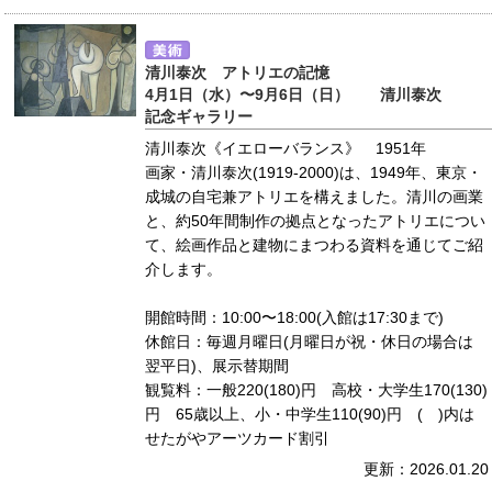
清川泰次 アトリエの記憶
4月1日（水）〜9月6日（日） 清川泰次
記念ギャラリー
清川泰次《イエローバランス》 1951年
画家・清川泰次(1919-2000)は、1949年、東京・
成城の自宅兼アトリエを構えました。清川の画業
と、約50年間制作の拠点となったアトリエについ
て、絵画作品と建物にまつわる資料を通じてご紹
介します。
開館時間：10:00〜18:00(入館は17:30まで)
休館日：毎週月曜日(月曜日が祝・休日の場合は
翌平日)、展示替期間
観覧料：一般220(180)円 高校・大学生170(130)
円 65歳以上、小・中学生110(90)円 ( )内は
せたがやアーツカード割引
更新：2026.01.20