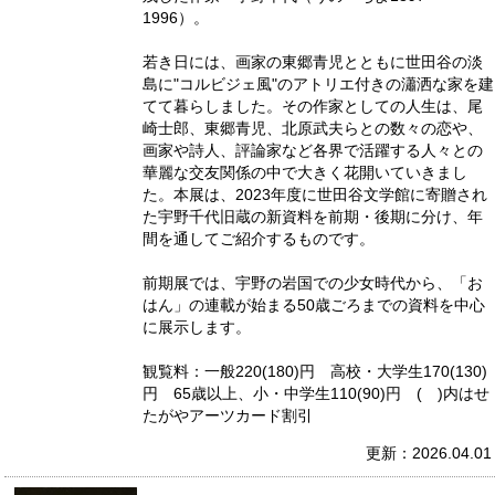
1996）。
若き日には、画家の東郷青児とともに世田谷の淡
島に"コルビジェ風"のアトリエ付きの瀟洒な家を建
てて暮らしました。その作家としての人生は、尾
崎士郎、東郷青児、北原武夫らとの数々の恋や、
画家や詩人、評論家など各界で活躍する人々との
華麗な交友関係の中で大きく花開いていきまし
た。本展は、2023年度に世田谷文学館に寄贈され
た宇野千代旧蔵の新資料を前期・後期に分け、年
間を通してご紹介するものです。
前期展では、宇野の岩国での少女時代から、「お
はん」の連載が始まる50歳ごろまでの資料を中心
に展示します。
観覧料：一般220(180)円 高校・大学生170(130)
円 65歳以上、小・中学生110(90)円 ( )内はせ
たがやアーツカード割引
更新：2026.04.01