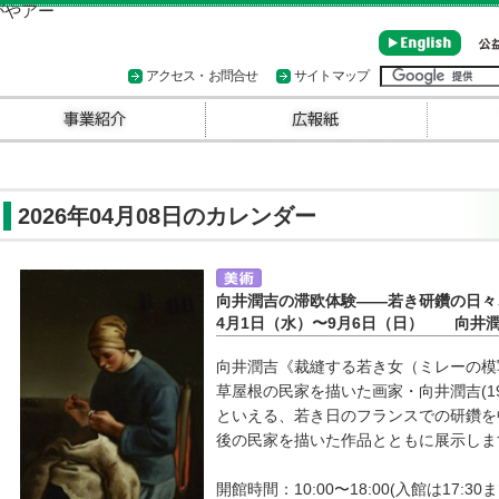
アクセス・お問合せ
サイトマップ
2026年04月08日のカレンダー
向井潤吉の滞欧体験――若き研鑽の日々
4月1日（水）〜9月6日（日） 向井
向井潤吉《裁縫する若き女（ミレーの模写
草屋根の民家を描いた画家・向井潤吉(19
といえる、若き日のフランスでの研鑽を
後の民家を描いた作品とともに展示しま
開館時間：10:00〜18:00(入館は17:30ま