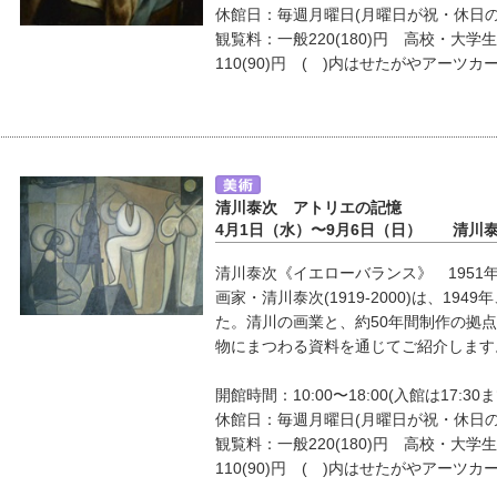
休館日：毎週月曜日(月曜日が祝・休日
観覧料：一般220(180)円 高校・大学生
110(90)円 ( )内はせたがやアーツカ
清川泰次 アトリエの記憶
4月1日（水）〜9月6日（日） 清川
清川泰次《イエローバランス》 1951
画家・清川泰次(1919-2000)は、1
た。清川の画業と、約50年間制作の拠
物にまつわる資料を通じてご紹介します
開館時間：10:00〜18:00(入館は17:30ま
休館日：毎週月曜日(月曜日が祝・休日
観覧料：一般220(180)円 高校・大学生
110(90)円 ( )内はせたがやアーツカ