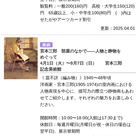
観覧料：一般200(160)円 高校・大学生150(120)
円 65歳以上、小・中学生100(80)円 ( )内は
せたがやアーツカード割引
更新：2025.04.01
宮本三郎 部屋のなかで――人物と静物を
めぐって
4月1日（火）〜9月7日（日） 宮本三郎
記念美術館
《 題不詳（編み物）》1945〜48年頃
洋画家・宮本三郎(1905-1974)の室内画における
人物表現を中心に、描写力の際立つ静物画もあわ
せてご紹介します。それぞれの魅力をお楽しみく
ださい。
開館時間：10:00〜18:00(入館は17:30まで)
休館日：毎週月曜日(月曜日が祝・休日の場合は
翌平日)、展示替期間