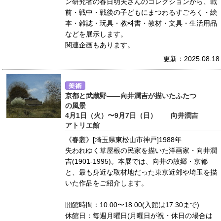
ン研究者の春日明夫さんのコレクションから、戦
前・戦中・戦後の子どもにまつわるすごろく・絵
本・雑誌・玩具・教科書・教材・文具・生活用品
などを展示します。
関連企画もあります。
更新：2025.08.18
京都と武蔵野――向井潤吉が描いたふたつ
の風景
4月1日（火）〜9月7日（日） 向井潤吉
アトリエ館
《春叢》[埼玉県東松山市神戸]1988年
失われゆく草屋根の民家を描いた洋画家・向井潤
吉(1901-1995)。本展では、向井の故郷・京都
と、最も身近な取材地だった東京近郊や埼玉を描
いた作品をご紹介します。
開館時間：10:00〜18:00(入館は17:30まで)
休館日：毎週月曜日(月曜日が祝・休日の場合は