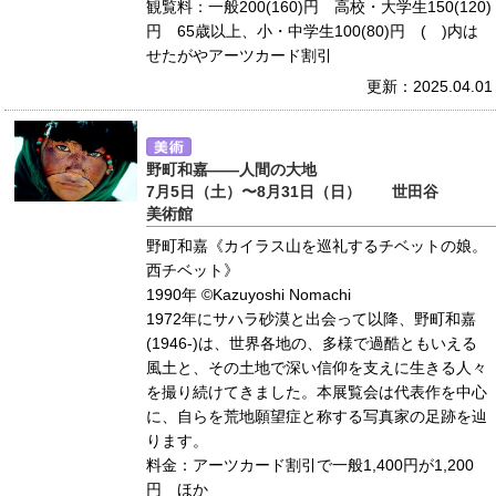
観覧料：一般200(160)円 高校・大学生150(120)
円 65歳以上、小・中学生100(80)円 ( )内は
せたがやアーツカード割引
更新：2025.04.01
野町和嘉――人間の大地
7月5日（土）〜8月31日（日） 世田谷
美術館
野町和嘉《カイラス山を巡礼するチベットの娘。
西チベット》
1990年 ©Kazuyoshi Nomachi
1972年にサハラ砂漠と出会って以降、野町和嘉
(1946-)は、世界各地の、多様で過酷ともいえる
風土と、その土地で深い信仰を支えに生きる人々
を撮り続けてきました。本展覧会は代表作を中心
に、自らを荒地願望症と称する写真家の足跡を辿
ります。
料金：アーツカード割引で一般1,400円が1,200
円 ほか