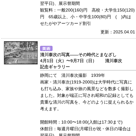
翌平日)、展示替期間
観覧料：一般200(160)円 高校・大学生150(120)
円 65歳以上、小・中学生100(80)円 ( )内は
せたがやアーツカード割引
更新：2025.04.01
清川泰次の写真――その時代とまなざし
4月1日（火）〜9月7日（日） 清川泰次
記念ギャラリー
静岡にて 清川泰次撮影 1939年
画家・清川泰次(1919-2000)は大学時代に写真に
も打ち込み、家族や旅の風景などを数多く撮影し
ました。対象が端正に写され昭和の記録としても
貴重な清川の写真を、今どのように捉えられるか
考えます。
開館時間：10:00〜18:00(入館は17:30まで)
休館日：毎週月曜日(月曜日が祝・休日の場合は
翌平日)、展示替期間