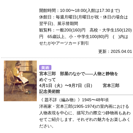
開館時間：10:00〜18:00(入館は17:30まで)
休館日：毎週月曜日(月曜日が祝・休日の場合は
翌平日)、展示替期間
観覧料：一般200(160)円 高校・大学生150(120)
円 65歳以上、小・中学生100(80)円 ( )内は
せたがやアーツカード割引
更新：2025.04.01
宮本三郎 部屋のなかで――人物と静物を
めぐって
4月1日（火）〜9月7日（日） 宮本三郎
記念美術館
《 題不詳（編み物）》1945〜48年頃
洋画家・宮本三郎(1905-1974)の室内画における
人物表現を中心に、描写力の際立つ静物画もあわ
せてご紹介します。それぞれの魅力をお楽しみく
ださい。