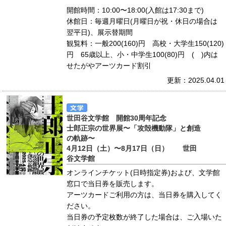
開館時間：10:00〜18:00(入館は17:30まで)
休館日：毎週月曜日(月曜日が祝・休日の場合は
翌平日)、展示替期間
観覧料：一般200(160)円 高校・大学生150(120)
円 65歳以上、小・中学生100(80)円 ( )内は
せたがやアーツカード割引
更新：2025.04.01
世田谷文学館 開館30周年記念
士郎正宗の世界展〜「攻殻機動隊」と創造
の軌跡〜
4月12日（土）〜8月17日（日） 世田
谷文学館
オンラインチケット(日時指定券)および、文学館
窓口で当日券を販売します。
アーツカードご利用の方は、当日券を購入してく
ださい。
当日券の予定枚数が終了した場合は、ご入場いた