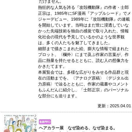
だけません。
熱狂的な人気を誇る『攻殻機動隊』の作者・士郎
正宗は、1985年にSF漫画『アップルシード』でメ
ジャーデビュー、1989年に『攻殻機動隊』の連載
を開始しています。当時はまだ世に浸透していな
かった先端技術を独自の感覚で取り入れた、情報
化社会の現代を予見しているかのような世界観
は、多くの人たちを魅了してきました。
細部まで描きこまれた絵、膨大な情報で組まれた
プロット、〈欄外〉にまで及ぶ作家の言葉が、作
品に熱量を持たせるとともに、読む人の想像力を
かきたてます。
本展覧会では、多様な広がりをみせる作品群と現
在の活動までを、〈アナログ原稿〉〈デジタル出
力原稿〉で辿るとともに、作家の蔵書やコメント
もふんだんに紹介し、「士郎正宗」のパーソナル
な部分にも迫ります。
更新：2025.04.01
ヘアカラー展 なぜ染める、なぜ染まる。