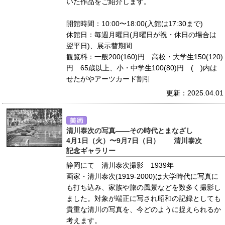
いた作品をご紹介します。
開館時間：10:00〜18:00(入館は17:30まで)
休館日：毎週月曜日(月曜日が祝・休日の場合は
翌平日)、展示替期間
観覧料：一般200(160)円 高校・大学生150(120)
円 65歳以上、小・中学生100(80)円 ( )内は
せたがやアーツカード割引
更新：2025.04.01
清川泰次の写真――その時代とまなざし
4月1日（火）〜9月7日（日） 清川泰次
記念ギャラリー
静岡にて 清川泰次撮影 1939年
画家・清川泰次(1919-2000)は大学時代に写真に
も打ち込み、家族や旅の風景などを数多く撮影し
ました。対象が端正に写され昭和の記録としても
貴重な清川の写真を、今どのように捉えられるか
考えます。