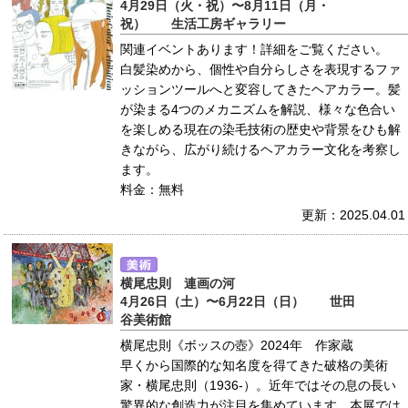
4月29日（火・祝）〜8月11日（月・
祝） 生活工房ギャラリー
関連イベントあります！詳細をご覧ください。
白髪染めから、個性や自分らしさを表現するファ
ッションツールへと変容してきたヘアカラー。髪
が染まる4つのメカニズムを解説、様々な色合い
を楽しめる現在の染毛技術の歴史や背景をひも解
きながら、広がり続けるヘアカラー文化を考察し
ます。
料金：無料
更新：2025.04.01
横尾忠則 連画の河
4月26日（土）〜6月22日（日） 世田
谷美術館
横尾忠則《ボッスの壺》2024年 作家蔵
早くから国際的な知名度を得てきた破格の美術
家・横尾忠則（1936-）。近年ではその息の長い
驚異的な創造力が注目を集めています。本展では