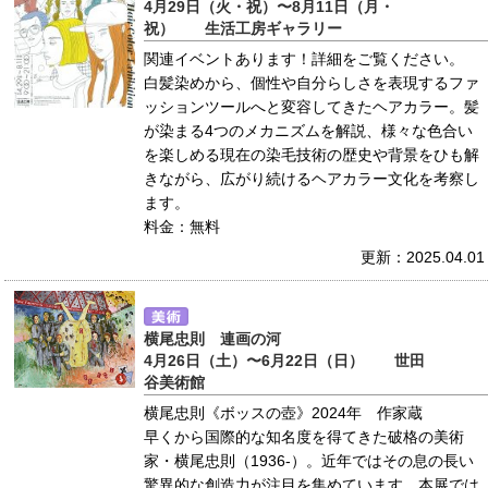
4月29日（火・祝）〜8月11日（月・
祝） 生活工房ギャラリー
関連イベントあります！詳細をご覧ください。
白髪染めから、個性や自分らしさを表現するファ
ッションツールへと変容してきたヘアカラー。髪
が染まる4つのメカニズムを解説、様々な色合い
を楽しめる現在の染毛技術の歴史や背景をひも解
きながら、広がり続けるヘアカラー文化を考察し
ます。
料金：無料
更新：2025.04.01
横尾忠則 連画の河
4月26日（土）〜6月22日（日） 世田
谷美術館
横尾忠則《ボッスの壺》2024年 作家蔵
早くから国際的な知名度を得てきた破格の美術
家・横尾忠則（1936-）。近年ではその息の長い
驚異的な創造力が注目を集めています。本展では