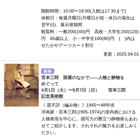
開館時間：10:00〜18:00(入館は17:30まで)
休館日：毎週月曜日(月曜日が祝・休日の場合は
翌平日)、展示替期間
観覧料：一般200(160)円 高校・大学生150(120)
円 65歳以上、小・中学生100(80)円 ( )内は
せたがやアーツカード割引
更新：2025.04.01
宮本三郎 部屋のなかで――人物と静物を
めぐって
4月1日（火）〜9月7日（日） 宮本三郎
記念美術館
《 題不詳（編み物）》1945〜48年頃
洋画家・宮本三郎(1905-1974)の室内画における
人物表現を中心に、描写力の際立つ静物画もあわ
せてご紹介します。それぞれの魅力をお楽しみく
ださい。