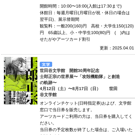
開館時間：10:00〜18:00(入館は17:30まで)
休館日：毎週月曜日(月曜日が祝・休日の場合は
翌平日)、展示替期間
観覧料：一般200(160)円 高校・大学生150(120)
円 65歳以上、小・中学生100(80)円 ( )内は
せたがやアーツカード割引
更新：2025.04.01
世田谷文学館 開館30周年記念
士郎正宗の世界展〜「攻殻機動隊」と創造
の軌跡〜
4月12日（土）〜8月17日（日） 世田
谷文学館
オンラインチケット(日時指定券)および、文学館
窓口で当日券を販売します。
アーツカードご利用の方は、当日券を購入してく
ださい。
当日券の予定枚数が終了した場合は、ご入場いた