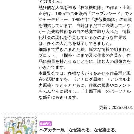
だけません。
熱狂的な人気を誇る『攻殻機動隊』の作者・士郎
正宗は、1985年にSF漫画『アップルシード』でメ
ジャーデビュー、1989年に『攻殻機動隊』の連載
を開始しています。当時はまだ世に浸透していな
かった先端技術を独自の感覚で取り入れた、情報
化社会の現代を予見しているかのような世界観
は、多くの人たちを魅了してきました。
細部まで描きこまれた絵、膨大な情報で組まれた
プロット、〈欄外〉にまで及ぶ作家の言葉が、作
品に熱量を持たせるとともに、読む人の想像力を
かきたてます。
本展覧会では、多様な広がりをみせる作品群と現
在の活動までを、〈アナログ原稿〉〈デジタル出
力原稿〉で辿るとともに、作家の蔵書やコメント
もふんだんに紹介し、「士郎正宗」のパーソナル
な部分にも迫ります。
更新：2025.04.01
ヘアカラー展 なぜ染める、なぜ染まる。