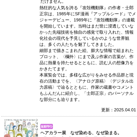
だけません。
熱狂的な人気を誇る『攻殻機動隊』の作者・士郎
正宗は、1985年にSF漫画『アップルシード』でメ
ジャーデビュー、1989年に『攻殻機動隊』の連載
を開始しています。当時はまだ世に浸透していな
かった先端技術を独自の感覚で取り入れた、情報
化社会の現代を予見しているかのような世界観
は、多くの人たちを魅了してきました。
細部まで描きこまれた絵、膨大な情報で組まれた
プロット、〈欄外〉にまで及ぶ作家の言葉が、作
品に熱量を持たせるとともに、読む人の想像力を
かきたてます。
本展覧会では、多様な広がりをみせる作品群と現
在の活動までを、〈アナログ原稿〉〈デジタル出
力原稿〉で辿るとともに、作家の蔵書やコメント
もふんだんに紹介し、「士郎正宗」のパーソナル
な部分にも迫ります。
更新：2025.04.01
ヘアカラー展 なぜ染める、なぜ染まる。