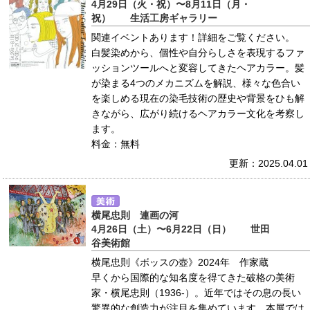
4月29日（火・祝）〜8月11日（月・
祝） 生活工房ギャラリー
関連イベントあります！詳細をご覧ください。
白髪染めから、個性や自分らしさを表現するファ
ッションツールへと変容してきたヘアカラー。髪
が染まる4つのメカニズムを解説、様々な色合い
を楽しめる現在の染毛技術の歴史や背景をひも解
きながら、広がり続けるヘアカラー文化を考察し
ます。
料金：無料
更新：2025.04.01
横尾忠則 連画の河
4月26日（土）〜6月22日（日） 世田
谷美術館
横尾忠則《ボッスの壺》2024年 作家蔵
早くから国際的な知名度を得てきた破格の美術
家・横尾忠則（1936-）。近年ではその息の長い
驚異的な創造力が注目を集めています。本展では