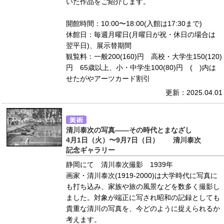
いた作品をご紹介します。
開館時間：10:00〜18:00(入館は17:30まで)
休館日：毎週月曜日(月曜日が祝・休日の場合は
翌平日)、展示替期間
観覧料：一般200(160)円 高校・大学生150(120)
円 65歳以上、小・中学生100(80)円 ( )内は
せたがやアーツカード割引
更新：2025.04.01
清川泰次の写真――その時代とまなざし
4月1日（火）〜9月7日（日） 清川泰次
記念ギャラリー
静岡にて 清川泰次撮影 1939年
画家・清川泰次(1919-2000)は大学時代に写真に
も打ち込み、家族や旅の風景などを数多く撮影し
ました。対象が端正に写され昭和の記録としても
貴重な清川の写真を、今どのように捉えられるか
考えます。