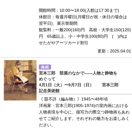
開館時間：10:00〜18:00(入館は17:30まで)
休館日：毎週月曜日(月曜日が祝・休日の場合は
翌平日)、展示替期間
観覧料：一般200(160)円 高校・大学生150(120)
円 65歳以上、小・中学生100(80)円 ( )内は
せたがやアーツカード割引
更新：2025.04.01
宮本三郎 部屋のなかで――人物と静物を
めぐって
4月1日（火）〜9月7日（日） 宮本三郎
記念美術館
《 題不詳（編み物）》1945〜48年頃
洋画家・宮本三郎(1905-1974)の室内画における
人物表現を中心に、描写力の際立つ静物画もあわ
せてご紹介します。それぞれの魅力をお楽しみく
ださい。