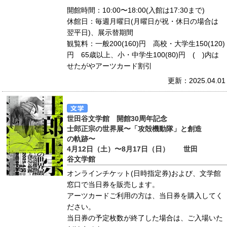
開館時間：10:00〜18:00(入館は17:30まで)
休館日：毎週月曜日(月曜日が祝・休日の場合は
翌平日)、展示替期間
観覧料：一般200(160)円 高校・大学生150(120)
円 65歳以上、小・中学生100(80)円 ( )内は
せたがやアーツカード割引
更新：2025.04.01
世田谷文学館 開館30周年記念
士郎正宗の世界展〜「攻殻機動隊」と創造
の軌跡〜
4月12日（土）〜8月17日（日） 世田
谷文学館
オンラインチケット(日時指定券)および、文学館
窓口で当日券を販売します。
アーツカードご利用の方は、当日券を購入してく
ださい。
当日券の予定枚数が終了した場合は、ご入場いた