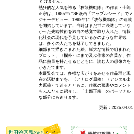
だけません。
熱狂的な人気を誇る『攻殻機動隊』の作者・士郎
正宗は、1985年にSF漫画『アップルシード』でメ
ジャーデビュー、1989年に『攻殻機動隊』の連載
を開始しています。当時はまだ世に浸透していな
かった先端技術を独自の感覚で取り入れた、情報
化社会の現代を予見しているかのような世界観
は、多くの人たちを魅了してきました。
細部まで描きこまれた絵、膨大な情報で組まれた
プロット、〈欄外〉にまで及ぶ作家の言葉が、作
品に熱量を持たせるとともに、読む人の想像力を
かきたてます。
本展覧会では、多様な広がりをみせる作品群と現
在の活動までを、〈アナログ原稿〉〈デジタル出
力原稿〉で辿るとともに、作家の蔵書やコメント
もふんだんに紹介し、「士郎正宗」のパーソナル
な部分にも迫ります。
更新：2025.04.01