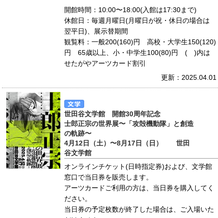
開館時間：10:00〜18:00(入館は17:30まで)
休館日：毎週月曜日(月曜日が祝・休日の場合は
翌平日)、展示替期間
観覧料：一般200(160)円 高校・大学生150(120)
円 65歳以上、小・中学生100(80)円 ( )内は
せたがやアーツカード割引
更新：2025.04.01
世田谷文学館 開館30周年記念
士郎正宗の世界展〜「攻殻機動隊」と創造
の軌跡〜
4月12日（土）〜8月17日（日） 世田
谷文学館
オンラインチケット(日時指定券)および、文学館
窓口で当日券を販売します。
アーツカードご利用の方は、当日券を購入してく
ださい。
当日券の予定枚数が終了した場合は、ご入場いた