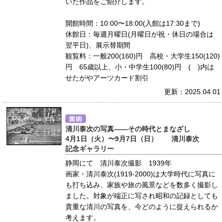
いた作品をご紹介します。
開館時間：10:00〜18:00(入館は17:30まで)
休館日：毎週月曜日(月曜日が祝・休日の場合は
翌平日)、展示替期間
観覧料：一般200(160)円 高校・大学生150(120)
円 65歳以上、小・中学生100(80)円 ( )内は
せたがやアーツカード割引
更新：2025.04.01
清川泰次の写真――その時代とまなざし
4月1日（火）〜9月7日（日） 清川泰次
記念ギャラリー
静岡にて 清川泰次撮影 1939年
画家・清川泰次(1919-2000)は大学時代に写真に
も打ち込み、家族や旅の風景などを数多く撮影し
ました。対象が端正に写され昭和の記録としても
貴重な清川の写真を、今どのように捉えられるか
考えます。