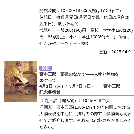
開館時間：10:00〜18:00(入館は17:30まで)
休館日：毎週月曜日(月曜日が祝・休日の場合は
翌平日)、展示替期間
観覧料：一般200(160)円 高校・大学生150(120)
円 65歳以上、小・中学生100(80)円 ( )内は
せたがやアーツカード割引
更新：2025.04.01
宮本三郎 部屋のなかで――人物と静物を
めぐって
4月1日（火）〜9月7日（日） 宮本三郎
記念美術館
《 題不詳（編み物）》1945〜48年頃
洋画家・宮本三郎(1905-1974)の室内画における
人物表現を中心に、描写力の際立つ静物画もあわ
せてご紹介します。それぞれの魅力をお楽しみく
ださい。