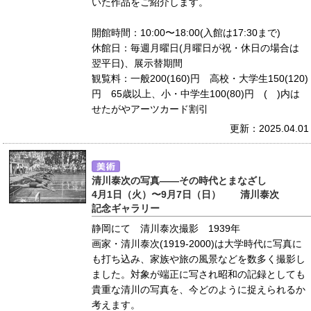
いた作品をご紹介します。
開館時間：10:00〜18:00(入館は17:30まで)
休館日：毎週月曜日(月曜日が祝・休日の場合は
翌平日)、展示替期間
観覧料：一般200(160)円 高校・大学生150(120)
円 65歳以上、小・中学生100(80)円 ( )内は
せたがやアーツカード割引
更新：2025.04.01
清川泰次の写真――その時代とまなざし
4月1日（火）〜9月7日（日） 清川泰次
記念ギャラリー
静岡にて 清川泰次撮影 1939年
画家・清川泰次(1919-2000)は大学時代に写真に
も打ち込み、家族や旅の風景などを数多く撮影し
ました。対象が端正に写され昭和の記録としても
貴重な清川の写真を、今どのように捉えられるか
考えます。