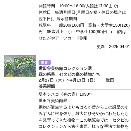
開館時間：10:00〜18:00(入館は17:30まで)
休館日：毎週月曜日(月曜日が祝・休日の場合は
翌平日)、展示替期間
観覧料：一般200(160)円 高校・大学生150(120)
円 65歳以上、小・中学生100(80)円 ( )内は
せたがやアーツカード割引
更新：2025.04.01
世田谷美術館コレクション選
緑の惑星 セタビの森の植物たち
2月27日（木）〜4月13日（日） 世田
谷美術館
塔本シスコ《春の庭》1990年
世田谷美術館蔵
動物が誕生するよりもはるか昔からこの惑星のす
みずみに根を張り、雄大にひそやかにわたしたち
を見守ってきた植物ーこの展覧会では、セタビの
コレクションから古今東西、様々な手法で植物を