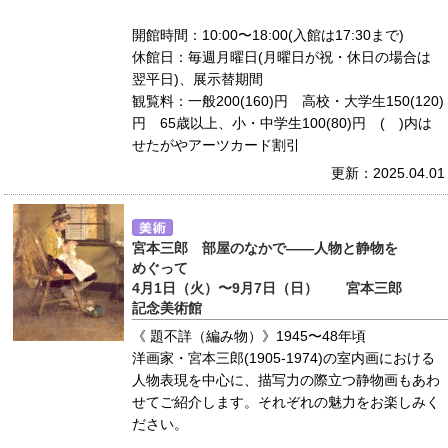
開館時間：10:00〜18:00(入館は17:30まで)
休館日：毎週月曜日(月曜日が祝・休日の場合は
翌平日)、展示替期間
観覧料：一般200(160)円 高校・大学生150(120)
円 65歳以上、小・中学生100(80)円 ( )内は
せたがやアーツカード割引
更新：2025.04.01
宮本三郎 部屋のなかで――人物と静物を
めぐって
4月1日（火）〜9月7日（日） 宮本三郎
記念美術館
《 題不詳（編み物）》1945〜48年頃
洋画家・宮本三郎(1905-1974)の室内画における
人物表現を中心に、描写力の際立つ静物画もあわ
せてご紹介します。それぞれの魅力をお楽しみく
ださい。