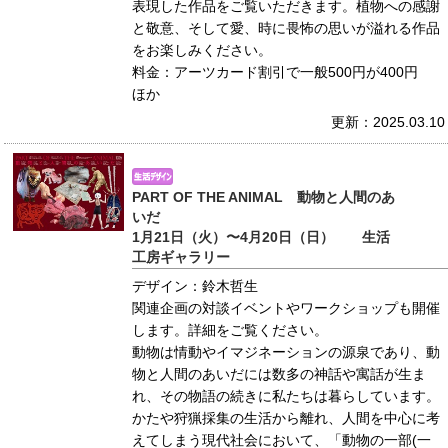
表現した作品をご覧いただきます。植物への感謝
と敬意、そして愛、時に畏怖の思いが溢れる作品
をお楽しみください。
料金：アーツカード割引で一般500円が400円
ほか
更新：2025.03.10
PART OF THE ANIMAL 動物と人間のあ
いだ
1月21日（火）〜4月20日（日） 生活
工房ギャラリー
デザイン：鈴木哲生
関連企画の対談イベントやワークショップも開催
します。詳細をご覧ください。
動物は情動やイマジネーションの源泉であり、動
物と人間のあいだには数多の神話や寓話が生ま
れ、その物語の続きに私たちは暮らしています。
かたや狩猟採集の生活から離れ、人間を中心に考
えてしまう現代社会において、「動物の一部(一